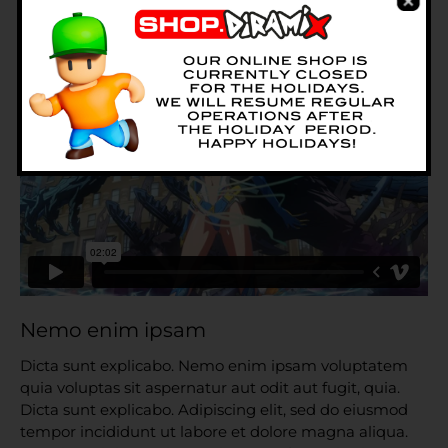
eirmod tempor invidunt ut labore et dolore magna
aliquyam
Nemo enim ipsam
Dicta sunt explicabo. Nemo enim ipsam voluptatem
quia voluptas sit aspernatur aut odit aut fugit, quia.
Dicta sunt explicabo. Adipiscing elit, sed do eiusmod
tempor incididunt ut labore et dolore magna aliqua.