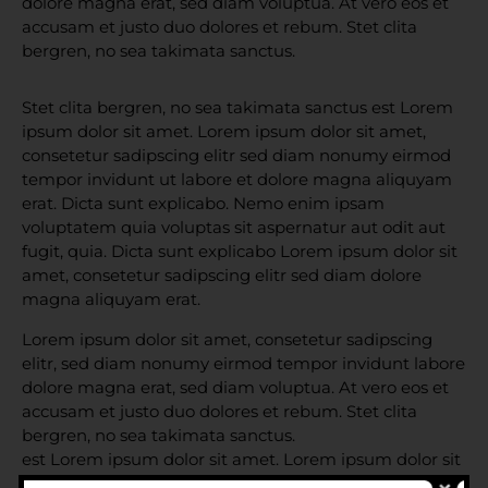
dolore magna erat, sed diam voluptua. At vero eos et
accusam et justo duo dolores et rebum. Stet clita
bergren, no sea takimata sanctus.
Stet clita bergren, no sea takimata sanctus est Lorem
ipsum dolor sit amet. Lorem ipsum dolor sit amet,
consetetur sadipscing elitr sed diam nonumy eirmod
tempor invidunt ut labore et dolore magna aliquyam
erat. Dicta sunt explicabo. Nemo enim ipsam
voluptatem quia voluptas sit aspernatur aut odit aut
fugit, quia. Dicta sunt explicabo Lorem ipsum dolor sit
amet, consetetur sadipscing elitr sed diam dolore
magna aliquyam erat.
Lorem ipsum dolor sit amet, consetetur sadipscing
elitr, sed diam nonumy eirmod tempor invidunt labore
dolore magna erat, sed diam voluptua. At vero eos et
accusam et justo duo dolores et rebum. Stet clita
bergren, no sea takimata sanctus.
est Lorem ipsum dolor sit amet. Lorem ipsum dolor sit
amet, consetetur sadipscing elitr sed diam nonumy